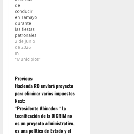
de
conducir
en Tamayo
durante
las fiestas
patronales
2 de junio
de 2026
In
"Municipios"
P
Previous:
Hacienda RD enviará proyecto
o
para eliminar varios impuestos
Next:
s
*Presidente Abinader: “La
t
tecnificación de la DICRIM no
es un proyecto administrativo,
n
es una política de Estado y el