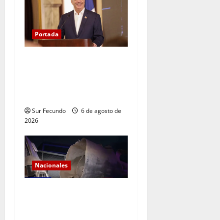
Portada
Presidente Abinader asistirá
a la toma de posesión de
Abelardo de la Espriella en
Colombia
Sur Fecundo
6 de agosto de
2026
Nacionales
Explosión de camión
cisterna deja tres muertos
en la Circunvalación de