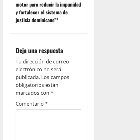
motor para reducir la impunidad
a
y fortalecer el sistema de
v
justicia dominicano”*
i
g
Deja una respuesta
a
Tu dirección de correo
electrónico no será
t
publicada.
Los campos
i
obligatorios están
marcados con
*
o
Comentario
*
n