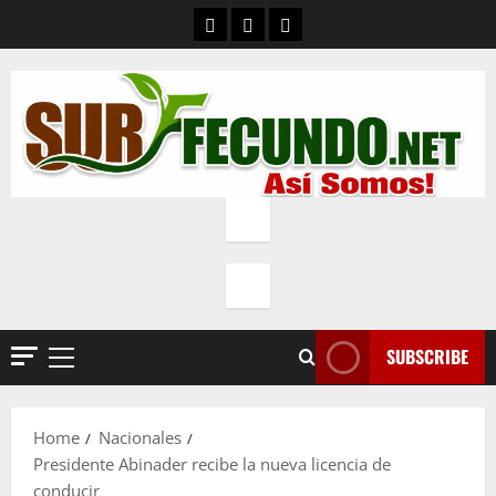
Skip
Contacto
Quienes Somos
Política de privacidad
to
content
SUBSCRIBE
Primary
Menu
Home
Nacionales
Presidente Abinader recibe la nueva licencia de
conducir