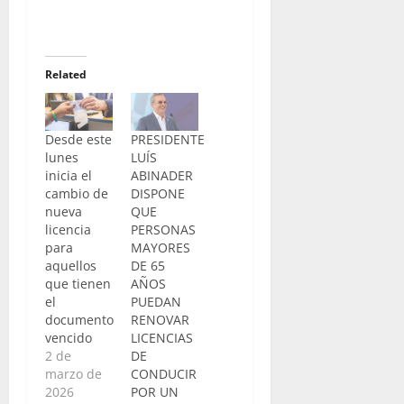
Related
Desde este
PRESIDENTE
lunes
LUÍS
inicia el
ABINADER
cambio de
DISPONE
nueva
QUE
licencia
PERSONAS
para
MAYORES
aquellos
DE 65
que tienen
AÑOS
el
PUEDAN
documento
RENOVAR
vencido
LICENCIAS
2 de
DE
marzo de
CONDUCIR
2026
POR UN