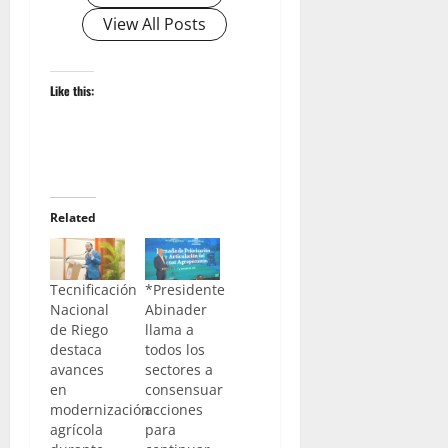
View All Posts
Like this:
Related
Tecnificación
*Presidente
Nacional
Abinader
de Riego
llama a
destaca
todos los
avances
sectores a
en
consensuar
modernización
acciones
agrícola
para