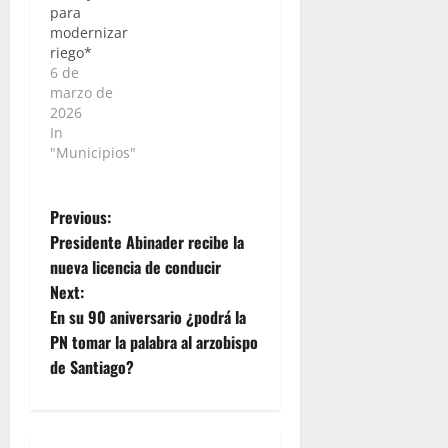
para
modernizar
riego*
6 de
marzo de
2026
In
"Municipios"
P
Previous:
Presidente Abinader recibe la
o
nueva licencia de conducir
Next:
s
En su 90 aniversario ¿podrá la
t
PN tomar la palabra al arzobispo
de Santiago?
n
a