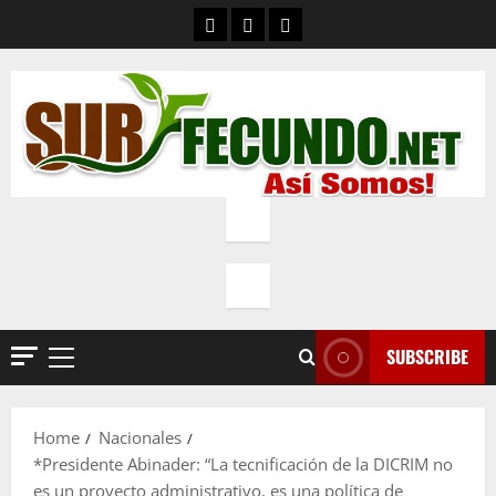
Skip
Contacto
Quienes Somos
Política de privacidad
to
content
SUBSCRIBE
Primary
Menu
Home
Nacionales
*Presidente Abinader: “La tecnificación de la DICRIM no
es un proyecto administrativo, es una política de