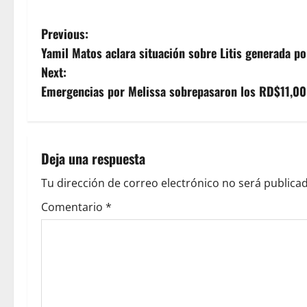
P
Previous:
Yamil Matos aclara situación sobre Litis generada po
o
Next:
s
Emergencias por Melissa sobrepasaron los RD$11,00
t
n
Deja una respuesta
a
Tu dirección de correo electrónico no será publicad
v
Comentario
*
i
g
a