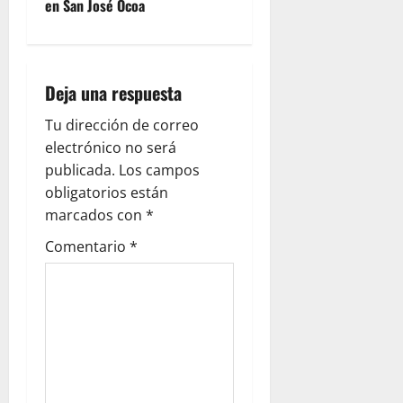
en San José Ocoa
n
a
Deja una respuesta
v
Tu dirección de correo
i
electrónico no será
g
publicada.
Los campos
obligatorios están
a
marcados con
*
t
Comentario
*
i
o
n