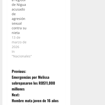
de Nigua
acusado
de
agresión
sexual
contra su
nieta
13 de
marzo de
2026
In
"Nacionales"
P
Previous:
Emergencias por Melissa
o
sobrepasaron los RD$11,000
millones
s
Next:
t
Hombre mata joven de 16 años