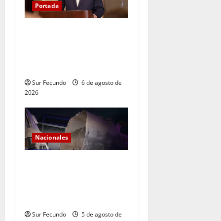
Portada
Presidente Abinader asistirá
a la toma de posesión de
Abelardo de la Espriella en
Colombia
Sur Fecundo
6 de agosto de
2026
Nacionales
Explosión de camión
cisterna deja tres muertos
en la Circunvalación de
Haina
Sur Fecundo
5 de agosto de