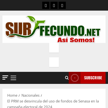
Skip
Contacto
Quienes Somos
Política de privacidad
to
content
SUBSCRIBE
Primary
Menu
Home
Nacionales
El PRM se desvincula del uso de fondos de Senasa en la
campaña electoral de 2024