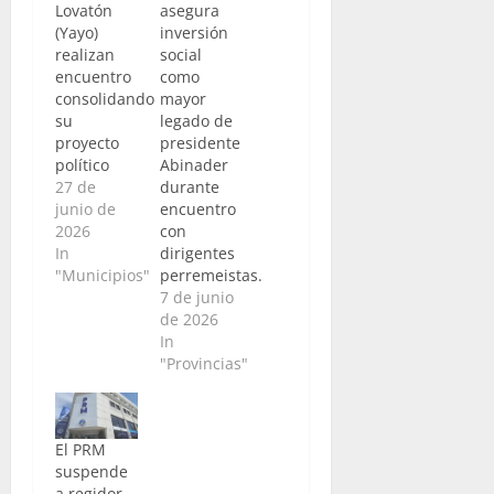
Lovatón
asegura
(Yayo)
inversión
realizan
social
encuentro
como
consolidando
mayor
su
legado de
proyecto
presidente
político
Abinader
27 de
durante
junio de
encuentro
2026
con
In
dirigentes
"Municipios"
perremeistas.
7 de junio
de 2026
In
"Provincias"
El PRM
suspende
a regidor