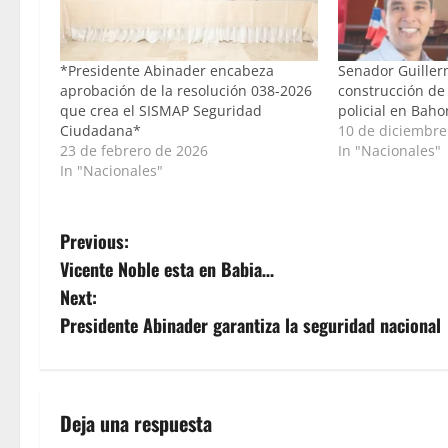
*Presidente Abinader encabeza
Senador Guiller
aprobación de la resolución 038-2026
construcción de
que crea el SISMAP Seguridad
policial en Baho
Ciudadana*
10 de diciembre
23 de febrero de 2026
In "Nacionales"
In "Nacionales"
P
Previous:
Vicente Noble esta en Babia…
o
Next:
s
Presidente Abinader garantiza la seguridad nacional
t
n
Deja una respuesta