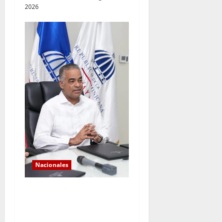
2026
Nacionales
*Los históricos
consecutivos de demanda
validan la expansión del