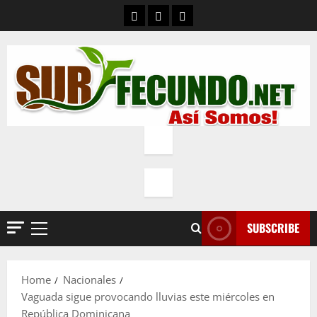
Skip
Contacto
Quienes Somos
Política de privacidad
to
content
SUBSCRIBE
Primary
Menu
Home
Nacionales
Vaguada sigue provocando lluvias este miércoles en
República Dominicana