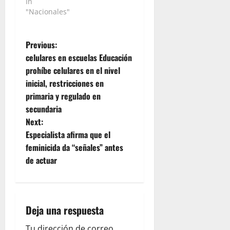
In
"Nacionales"
P
Previous:
celulares en escuelas Educación
o
prohíbe celulares en el nivel
inicial, restricciones en
s
primaria y regulado en
t
secundaria
Next:
n
Especialista afirma que el
feminicida da “señales” antes
a
de actuar
v
i
Deja una respuesta
g
Tu dirección de correo