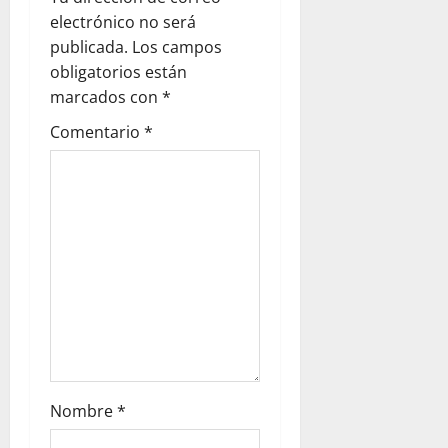
a
electrónico no será
publicada.
Los campos
t
obligatorios están
i
marcados con
*
Comentario
*
o
n
Nombre
*