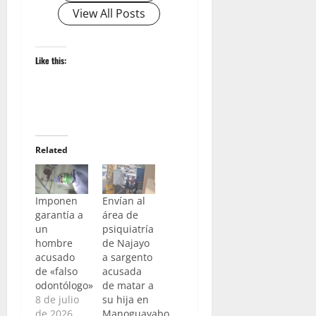
View All Posts
Like this:
Related
Imponen
Envían al
garantía a
área de
un
psiquiatría
hombre
de Najayo
acusado
a sargento
de «falso
acusada
odontólogo»
de matar a
8 de julio
su hija en
de 2026
Manoguayabo