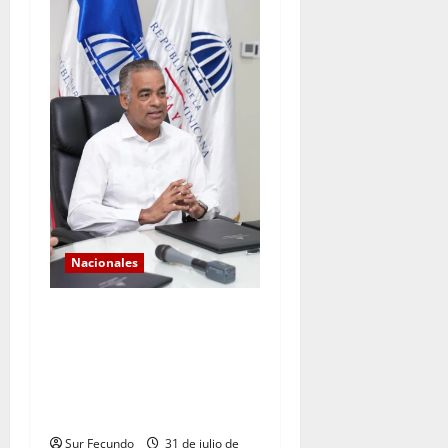
Nacionales
*Los históricos
consecutivos de demanda
validan la expansión del
sistema eléctrico
dominicano
Sur Fecundo
31 de julio de