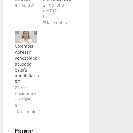
In "Salud"
21 de julio
de 2026
In
"Nacionales"
Colombia:
Apresan
venezolana
acusada
estafa
inmobiliaria
RD
28 de
noviembre
de 2025
In
"Nacionales"
P
Previous: