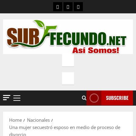
Skip
Contacto
Quienes Somos
Política de privacidad
to
content
SUBSCRIBE
Primary
Menu
Home
Nacionales
Una mujer secuestró esposo en medio de proceso de
divorcio