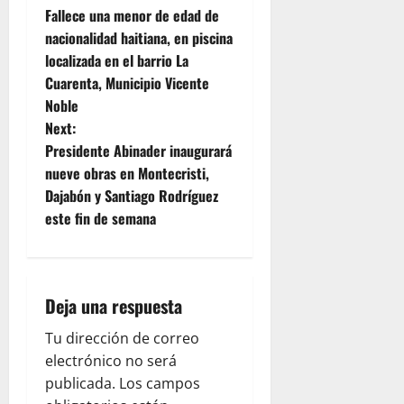
Fallece una menor de edad de
o
nacionalidad haitiana, en piscina
localizada en el barrio La
s
Cuarenta, Municipio Vicente
t
Noble
Next:
n
Presidente Abinader inaugurará
nueve obras en Montecristi,
a
Dajabón y Santiago Rodríguez
v
este fin de semana
i
g
Deja una respuesta
a
Tu dirección de correo
electrónico no será
t
publicada.
Los campos