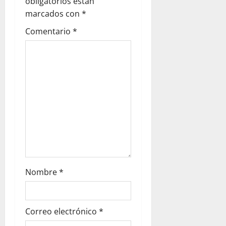
i
obligatorios están
marcados con
*
o
Comentario
*
n
Nombre
*
Correo electrónico
*