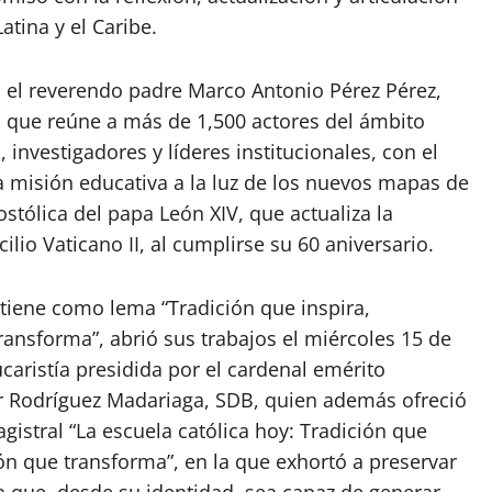
atina y el Caribe.
r, el reverendo padre Marco Antonio Pérez Pérez,
l que reúne a más de 1,500 actores del ámbito
, investigadores y líderes institucionales, con el
la misión educativa a la luz de los nuevos mapas de
stólica del papa León XIV, que actualiza la
io Vaticano II, al cumplirse su 60 aniversario.
 tiene como lema “Tradición que inspira,
ransforma”, abrió sus trabajos el miércoles 15 de
caristía presidida por el cardenal emérito
 Rodríguez Madariaga, SDB, quien además ofreció
gistral “La escuela católica hoy: Tradición que
ón que transforma”, en la que exhortó a preservar
va que, desde su identidad, sea capaz de generar