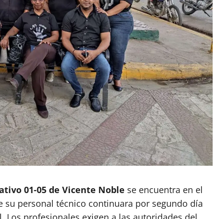
cativo 01-05 de Vicente Noble
se encuentra en el
ue su personal técnico continuara por segundo día
. Los profesionales exigen a las autoridades del