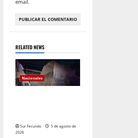
email.
RELATED NEWS
Nacionales
Explosión de camión
cisterna deja tres muertos
en la Circunvalación de
Haina
Sur Fecundo
5 de agosto de
2026