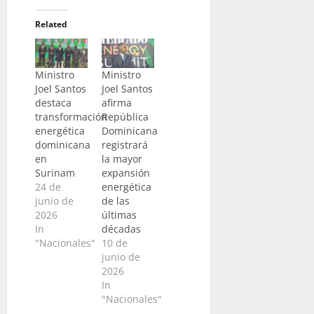
Related
Ministro
Ministro
Joel Santos
Joel Santos
destaca
afirma
transformación
República
energética
Dominicana
dominicana
registrará
en
la mayor
Surinam
expansión
24 de
energética
junio de
de las
2026
últimas
In
décadas
"Nacionales"
10 de
junio de
2026
In
"Nacionales"