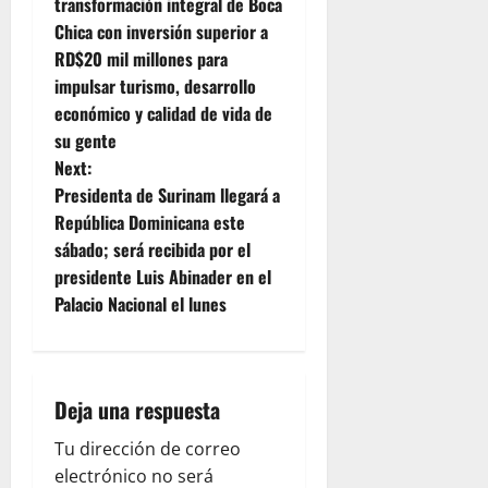
o
transformación integral de Boca
Chica con inversión superior a
s
RD$20 mil millones para
t
impulsar turismo, desarrollo
económico y calidad de vida de
n
su gente
Next:
a
Presidenta de Surinam llegará a
v
República Dominicana este
sábado; será recibida por el
i
presidente Luis Abinader en el
Palacio Nacional el lunes
g
a
t
Deja una respuesta
i
Tu dirección de correo
electrónico no será