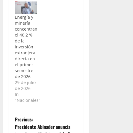
Energía y
minería
concentran
el 40.2 %
de la
inversión
extranjera
directa en
el primer
semestre
de 2026
29 de julio
de 2026
In
"Nacionales"
P
Previous:
Presidente Abinader anuncia