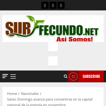
Skip
Contacto
Quienes Somos
Política de privacidad
to
content
SUBSCRIBE
Primary
Menu
Home
Nacionales
Santo Domingo avanza para convertirse en la capital
regional de la energía en noviembre