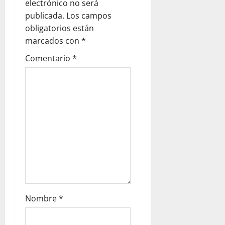
g
electrónico no será
publicada.
Los campos
a
obligatorios están
marcados con
*
t
Comentario
*
i
o
n
Nombre
*