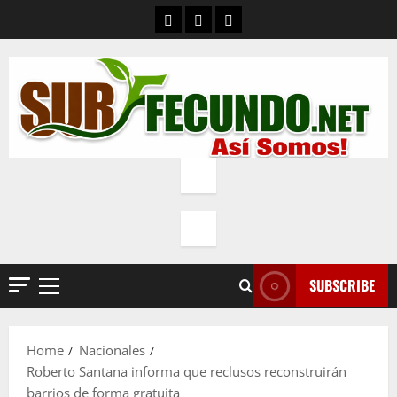
Skip
Contacto
Quienes Somos
Política de privacidad
to
content
SUBSCRIBE
Primary
Menu
Home
Nacionales
Roberto Santana informa que reclusos reconstruirán
barrios de forma gratuita