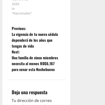
2026
In
"Nacionales"
P
Previous:
La vigencia de tu nueva cédula
o
dependerá de los años que
tengas de vida
s
Next:
t
Una familia de cinco miembros
necesita al menos RD$6,167
n
para cenar esta Nochebuena
a
v
Deja una respuesta
i
Tu dirección de correo