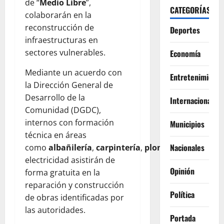
de “
Medio Libre
”,
CATEGORÍAS
colaborarán en la
reconstrucción de
Deportes
infraestructuras en
sectores vulnerables.
Economía
Mediante un acuerdo con
Entretenimiento
la Dirección General de
Desarrollo de la
Internacionales
Comunidad (DGDC),
internos con formación
Municipios
técnica en áreas
Nacionales
como
albañilería
,
carpintería
,
plomería
y
electricidad asistirán de
Opinión
forma gratuita en la
reparación y construcción
Política
de obras identificadas por
las autoridades.
Portada