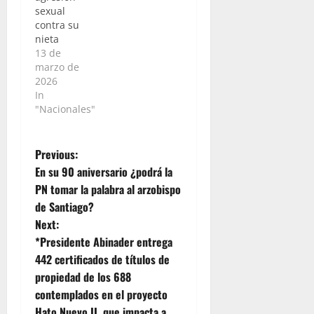
sexual
contra su
nieta
13 de
marzo de
2026
In
"Nacionales"
P
Previous:
En su 90 aniversario ¿podrá la
o
PN tomar la palabra al arzobispo
de Santiago?
s
Next:
t
*Presidente Abinader entrega
442 certificados de títulos de
n
propiedad de los 688
contemplados en el proyecto
a
Hato Nuevo II, que impacta a