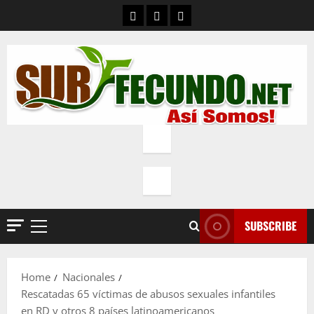
Skip
Contacto
Quienes Somos
Política de privacidad
to
content
SUBSCRIBE
Primary
Menu
Home
Nacionales
Rescatadas 65 víctimas de abusos sexuales infantiles
en RD y otros 8 países latinoamericanos