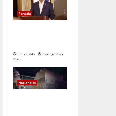
Portada
Presidente Abinader asistirá
a la toma de posesión de
Abelardo de la Espriella en
Colombia
Sur Fecundo
6 de agosto de
2026
Nacionales
Explosión de camión
cisterna deja tres muertos
en la Circunvalación de
Haina