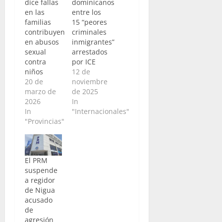
dice fallas
dominicanos
en las
entre los
familias
15 “peores
contribuyen
criminales
en abusos
inmigrantes”
sexual
arrestados
contra
por ICE
niños
12 de
20 de
noviembre
marzo de
de 2025
2026
In
In
"Internacionales"
"Provincias"
El PRM
suspende
a regidor
de Nigua
acusado
de
agresión