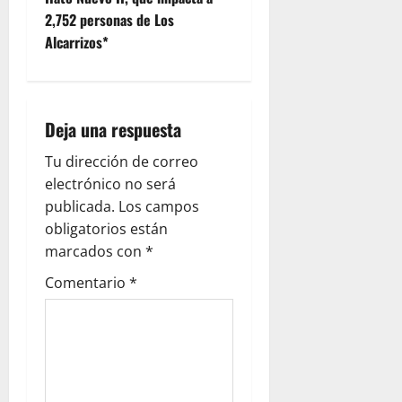
v
2,752 personas de Los
Alcarrizos*
i
g
Deja una respuesta
a
Tu dirección de correo
t
electrónico no será
i
publicada.
Los campos
obligatorios están
o
marcados con
*
n
Comentario
*