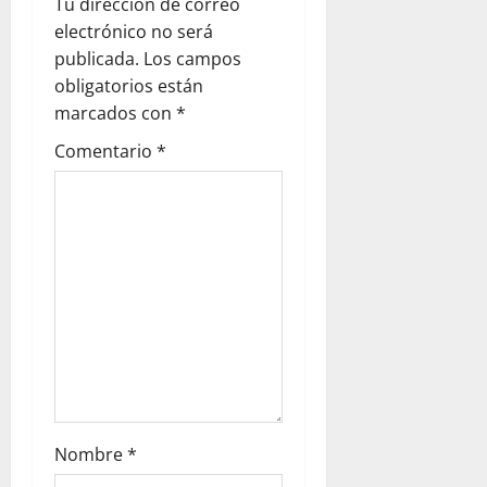
a
Tu dirección de correo
electrónico no será
t
publicada.
Los campos
i
obligatorios están
marcados con
*
o
Comentario
*
n
Nombre
*