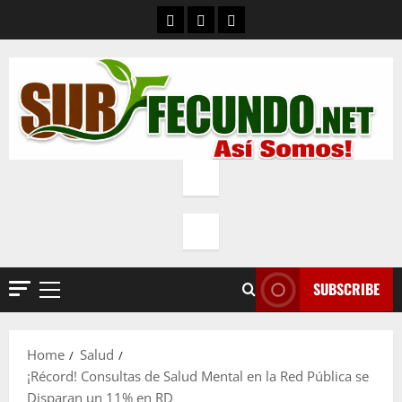
Skip
Contacto
Quienes Somos
Política de privacidad
to
content
SUBSCRIBE
Primary
Menu
Home
Salud
¡Récord! Consultas de Salud Mental en la Red Pública se
Disparan un 11% en RD