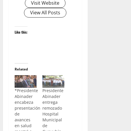
Visit Website
View All Posts
Like this:
Related
*Presidente
Presidente
Abinader
Abinader
encabeza
entrega
presentación
remozado
de
Hospital
avances
Municipal
en salud
de