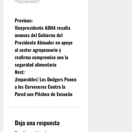
"Nacionales"
P
Previous:
Vicepresidente ADHA resalta
o
avances del Gobierno del
Presidente Abinader en apoyo
s
al sector agropecuario y
t
reafirma compromiso con la
seguridad alimentaria
n
Next:
¡Imparables! Los Dodgers Ponen
a
a los Cerveceros Contra la
v
Pared con Pitcheo de Ensueño
i
g
Deja una respuesta