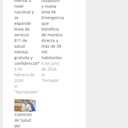
mental a
Guayubín
nivel
y nueva
nacional y
área de
se
Emergencia
expande
que
línea de
beneficia
servicio
de manera
811 de
directa a
salud
más de 39
mental,
mil
gratuita y
habitantes
confidencial*
4 de julio
9 de
de 2026
febrero de
In
2026
"Portada"
In
"Nacionales"
Comisión
de Salud
del