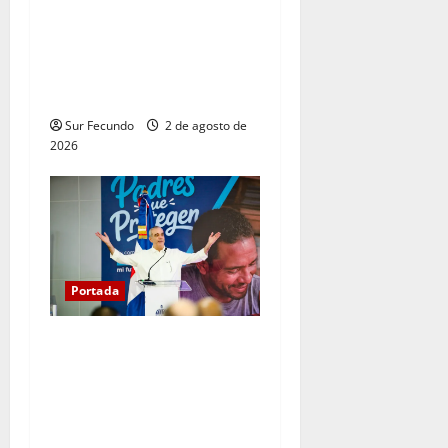
Entre libros y canciones:
Enrique Feliz cautiva a
Tamayo con la presentación
de sus más recientes obras
Sur Fecundo
2 de agosto de
2026
Portada
Presidente Abinader llama a
los padres dominicanos a
cuidar y proteger siempre a
sus familias y reconoce su
entrega al bienestar de sus