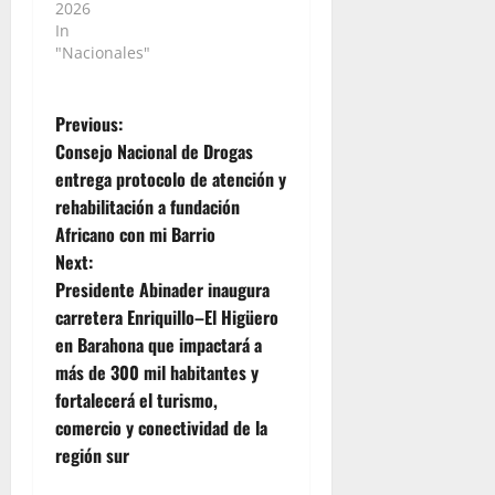
2026
In
"Nacionales"
P
Previous:
Consejo Nacional de Drogas
o
entrega protocolo de atención y
rehabilitación a fundación
s
Africano con mi Barrio
t
Next:
Presidente Abinader inaugura
n
carretera Enriquillo–El Higüero
en Barahona que impactará a
a
más de 300 mil habitantes y
v
fortalecerá el turismo,
comercio y conectividad de la
i
región sur