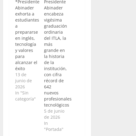
*Presidente
Presidente
Abinader
Abinader
exhorta a
encabeza
estudiantes
vigésima
a
graduación
prepararse
ordinaria
en inglés,
del ITLA, la
tecnología
más
y valores
grande en
para
la historia
alcanzar el
de la
éxito
institución,
13 de
con cifra
junio de
récord de
2026
642
In "Sin
nuevos
categoría"
profesionales
tecnológicos
5 de junio
de 2026
In
"Portada"