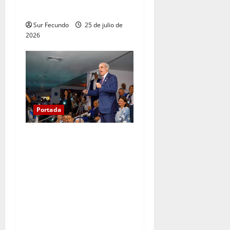
hijos
Sur Fecundo
25 de julio de
2026
Portada
Presidente Abinader, junto a
la vicepresidenta y primera
dama, dejó abiertos los XXV
Juegos Centroamericanos y
del Caribe Santo Domingo
2026, en una impresionante
ceremonia inaugural con
despliegue de luces y uso de