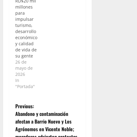
RD$20 mil
millones
para
impulsar
turismo,
desarrollo
económico
y calidad
de vida de
su gente
26 de
mayo de
2026
In
"Portada"
P
Previous:
Abandono y contaminación
o
afectan a Barrio Nuevo y Los
Agrónomos en Vicente Noble;
s
moradores advierten protestas