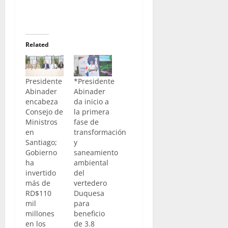
Related
Presidente
*Presidente
Abinader
Abinader
encabeza
da inicio a
Consejo de
la primera
Ministros
fase de
en
transformación
Santiago;
y
Gobierno
saneamiento
ha
ambiental
invertido
del
más de
vertedero
RD$110
Duquesa
mil
para
millones
beneficio
en los
de 3.8