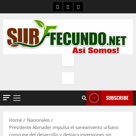
Skip
Contacto
Quienes Somos
Política de privacidad
to
content
SUBSCRIBE
Primary
Menu
Home
Nacionales
Presidente Abinader impulsa el saneamiento urbano
como eje del desarrollo y destaca inversiones sin