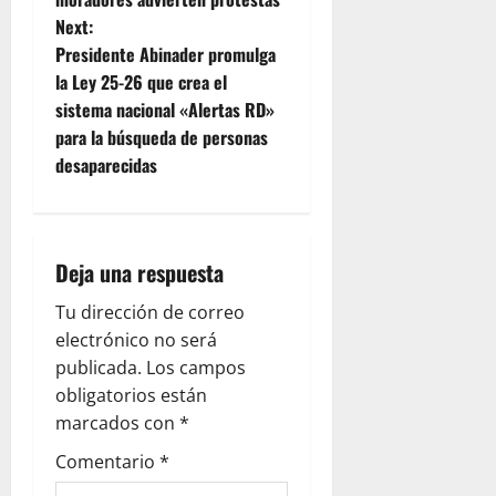
t
Next:
Presidente Abinader promulga
n
la Ley 25-26 que crea el
sistema nacional «Alertas RD»
a
para la búsqueda de personas
v
desaparecidas
i
g
Deja una respuesta
a
Tu dirección de correo
electrónico no será
t
publicada.
Los campos
i
obligatorios están
marcados con
*
o
Comentario
*