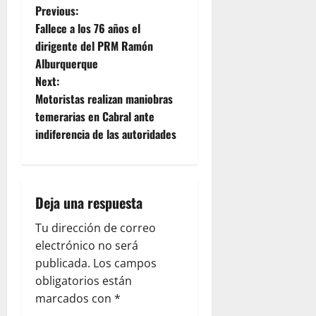
P
Previous:
Fallece a los 76 años el
o
dirigente del PRM Ramón
Alburquerque
s
Next:
t
Motoristas realizan maniobras
temerarias en Cabral ante
n
indiferencia de las autoridades
a
v
Deja una respuesta
i
Tu dirección de correo
g
electrónico no será
publicada.
Los campos
a
obligatorios están
marcados con
*
t