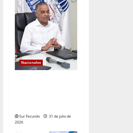
Nacionales
*Los históricos
consecutivos de demanda
validan la expansión del
sistema eléctrico
dominicano
Sur Fecundo
31 de julio de
2026