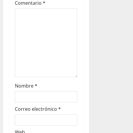
Comentario
*
i
o
n
Nombre
*
Correo electrónico
*
Web