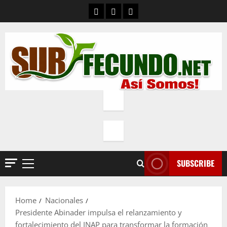
Skip
Contacto
Quienes Somos
Política de privacidad
to
content
SUBSCRIBE
Primary
Menu
Home
Nacionales
Presidente Abinader impulsa el relanzamiento y
fortalecimiento del INAP para transformar la formación