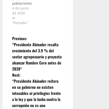
poblaciones
4 de junio
de 2026
In
"Portada"
P
Previous:
*Presidente Abinader resalta
o
crecimiento del 3.9 % del
sector agropecuario y proyecta
s
alcanzar Hambre Cero antes de
t
2028*
Next:
n
*Presidente Abinader reitera
en su gobierno no existen
a
intocables ni privilegios frente
v
a la ley y que la lucha contra la
corrupción no es una