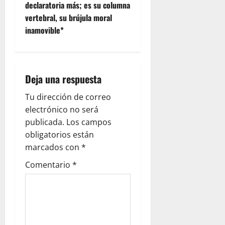
i
declaratoria más; es su columna
vertebral, su brújula moral
g
inamovible*
a
t
Deja una respuesta
i
Tu dirección de correo
o
electrónico no será
publicada.
Los campos
n
obligatorios están
marcados con
*
Comentario
*