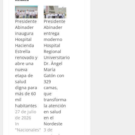
Presidente
Presidente
Abinader
Abinader
inaugura
entrega
Hospital
moderno
Hacienda
Hospital
Estrella
Regional
renovado y
Universitario
abre una
Dr. Ángel
nueva
María
etapa de
Gatón con
salud
329
digna para
camas,
más de 60
que
mil
transforma
habitantes
la atención
27 de julio
en salud
de 2026
en el
In
Nordeste
"Nacionales"
3 de