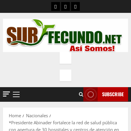
Skip
Contacto
Quienes Somos
Política de privacidad
to
content
SUBSCRIBE
Primary
Menu
Home
Nacionales
*Presidente Abinader fortalece la red de salud pública
con apertura de 30 hospitales y centros de atención en