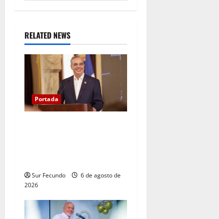
RELATED NEWS
Portada
Presidente Abinader asistirá
a la toma de posesión de
Abelardo de la Espriella en
Colombia
Sur Fecundo
6 de agosto de
2026