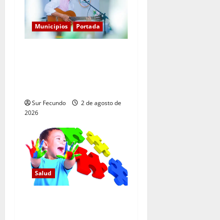
Municipios
Portada
Entre libros y canciones:
Enrique Feliz cautiva a
Tamayo con la presentación
de sus más recientes obras
Sur Fecundo
2 de agosto de
2026
Salud
Sociedad de Neurología
estima hay 36,500 menores