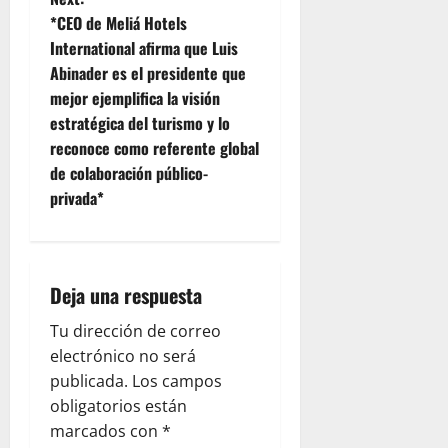
t
*CEO de Meliá Hotels
n
International afirma que Luis
Abinader es el presidente que
a
mejor ejemplifica la visión
v
estratégica del turismo y lo
reconoce como referente global
i
de colaboración público-
privada*
g
a
t
Deja una respuesta
i
Tu dirección de correo
electrónico no será
o
publicada.
Los campos
obligatorios están
n
marcados con
*