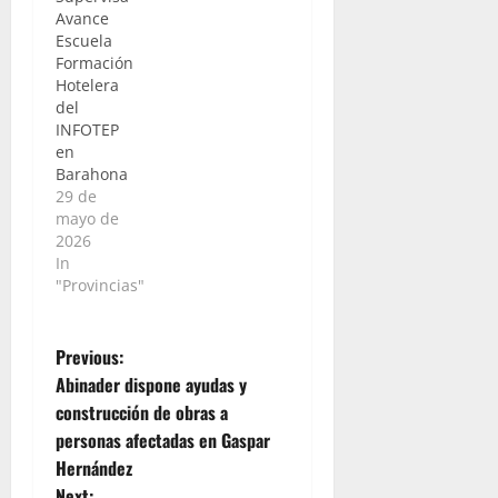
Avance
Escuela
Formación
Hotelera
del
INFOTEP
en
Barahona
29 de
mayo de
2026
In
"Provincias"
P
Previous:
Abinader dispone ayudas y
o
construcción de obras a
personas afectadas en Gaspar
s
Hernández
Next: