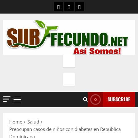
Skip
Contacto
Quienes Somos
Política de privacidad
to
content
SUBSCRIBE
Primary
Menu
Home
Salud
Preocupan casos de niños con diabetes en República
Dominicana