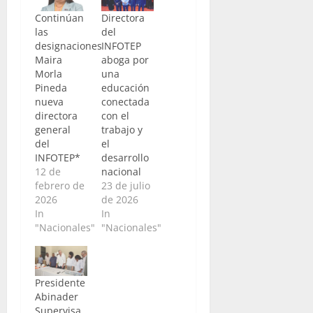
Continúan
Directora
las
del
designaciones
INFOTEP
Maira
aboga por
Morla
una
Pineda
educación
nueva
conectada
directora
con el
general
trabajo y
del
el
INFOTEP*
desarrollo
12 de
nacional
febrero de
23 de julio
2026
de 2026
In
In
"Nacionales"
"Nacionales"
Presidente
Abinader
Supervisa