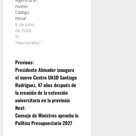
vigencia el
nuevo
Código
Penal
8 de julio
de 2026
In
"Nacionales"
P
Previous:
Presidente Abinader inaugura
o
el nuevo Centro UASD Santiago
Rodríguez, 47 años después de
s
la creación de la extensión
t
universitaria en la provincia
Next:
n
Consejo de Ministros aprueba la
Política Presupuestaria 2027
a