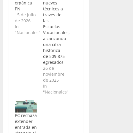
orgánica
nuevos
PN
técnicos a
15 de julio
través de
de 2026
las
In
Escuelas
"Nacionales"
Vocacionales,
alcanzando
una cifra
histórica
de 509,875
egresados
26 de
noviembre
de 2025
In
"Nacionales"
PC rechaza
extender
entrada en