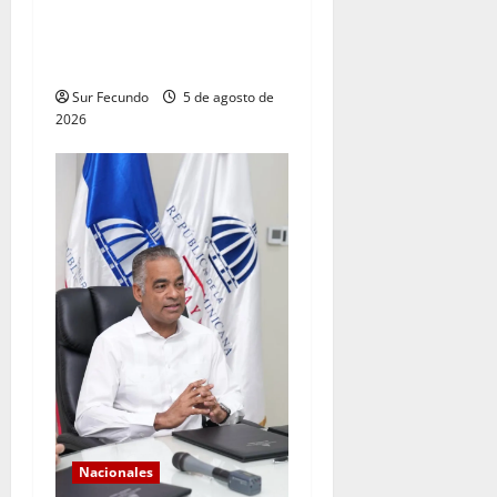
cisterna deja tres muertos
en la Circunvalación de
Haina
Sur Fecundo
5 de agosto de
2026
Nacionales