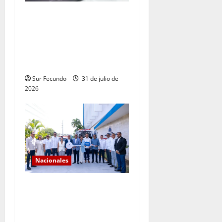
*Los históricos
consecutivos de demanda
validan la expansión del
sistema eléctrico
dominicano
Sur Fecundo
31 de julio de
2026
Nacionales
Gobierno continúa con el
fortalecimiento del sistema
de salud en Sánchez