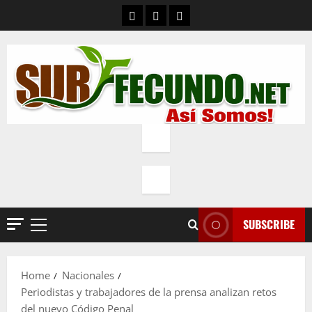
Skip
Contacto
Quienes Somos
Política de privacidad
to
content
SUBSCRIBE
Primary
Menu
Home
Nacionales
Periodistas y trabajadores de la prensa analizan retos
del nuevo Código Penal