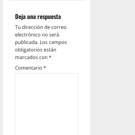
v
i
Deja una respuesta
g
Tu dirección de correo
electrónico no será
a
publicada.
Los campos
obligatorios están
t
marcados con
*
i
Comentario
*
o
n