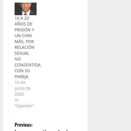
10 A 20
AÑOS DE
PRISIÓN Y
UN CHIN
MÁS, POR
RELACIÓN
SEXUAL
NO
CONSENTIDA
CON SU
PAREJA
10 de
junio de
2026
In
"Opinión"
P
Previous: