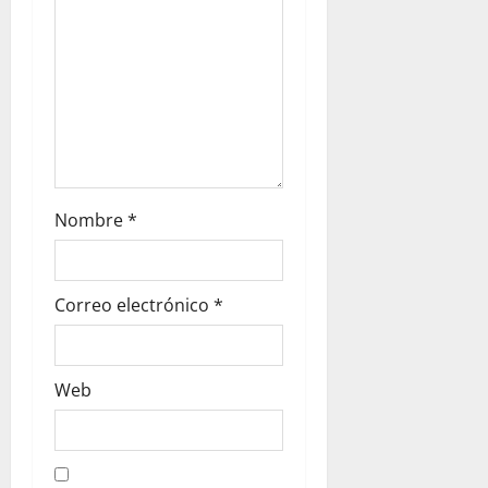
o
n
Nombre
*
Correo electrónico
*
Web