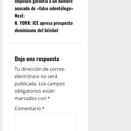
Imponen garantía a un hombre
o
acusado de «falso odontólogo»
Next:
s
N. YORK: ICE apresa prospecto
t
dominicano del béisbol
n
a
Deja una respuesta
v
Tu dirección de correo
electrónico no será
i
publicada.
Los campos
g
obligatorios están
marcados con
*
a
Comentario
*
t
i