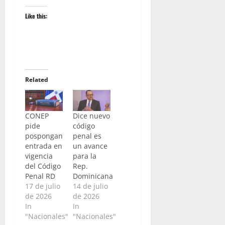
Like this:
Related
CONEP
Dice nuevo
pide
código
pospongan
penal es
entrada en
un avance
vigencia
para la
del Código
Rep.
Penal RD
Dominicana
17 de julio
14 de julio
de 2026
de 2026
In
In
"Nacionales"
"Nacionales"