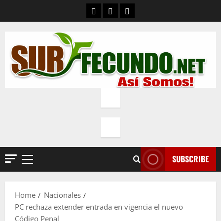
Skip
Contacto
Quienes Somos
Política de privacidad
to
content
SUBSCRIBE
Primary
Menu
Home
Nacionales
PC rechaza extender entrada en vigencia el nuevo
Código Penal