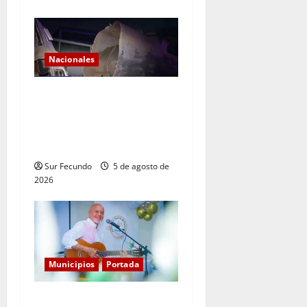
Nacionales
Explosión de camión
cisterna deja tres muertos
en la Circunvalación de
Haina
Sur Fecundo
5 de agosto de
2026
Municipios
Portada
Entre libros y canciones: