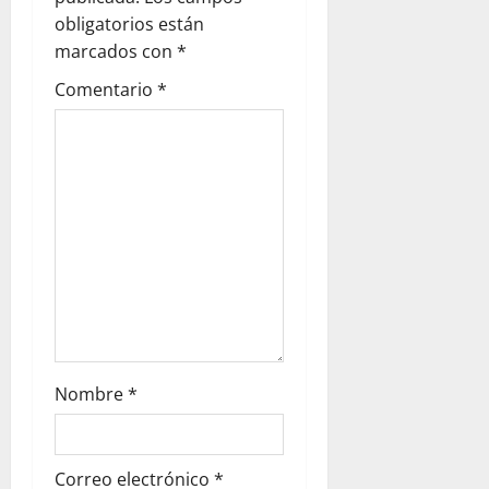
g
obligatorios están
a
marcados con
*
t
Comentario
*
i
o
n
Nombre
*
Correo electrónico
*