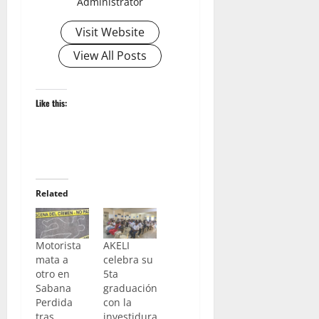
Administrator
Visit Website
View All Posts
Like this:
Related
Motorista
AKELI
mata a
celebra su
otro en
5ta
Sabana
graduación
Perdida
con la
tras
investidura