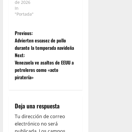
de 2026
In
"Portada"
P
Previous:
Advierten escasez de pollo
o
durante la temporada navideña
Next:
s
Venezuela ve asaltos de EEUU a
t
petroleros como «acto
piratería»
n
a
Deja una respuesta
v
Tu dirección de correo
i
electrónico no será
publicada.
Los campos