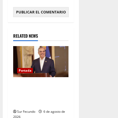
RELATED NEWS
Portada
Presidente Abinader asistirá
a la toma de posesión de
Abelardo de la Espriella en
Colombia
Sur Fecundo
6 de agosto de
2026