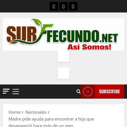
Skip
Contacto
Quienes Somos
Política de privacidad
to
content
SUBSCRIBE
Primary
Menu
Home
Nacionales
Madre pide ayuda para encontrar a hija que
desapareció hace más de un mes