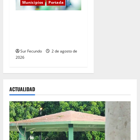
Municipios
Portada
Entre libros y canciones:
Enrique Feliz cautiva a
Tamayo con la presentación
de sus más recientes obras
Sur Fecundo
2 de agosto de
2026
ACTUALIDAD