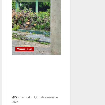
Municipios
Monserrat: Alcalde
responde a preocupación
por tala de árboles y
asegura que serán
sustituidos tras
remozamiento del parque
Sur Fecundo
5 de agosto de
2026