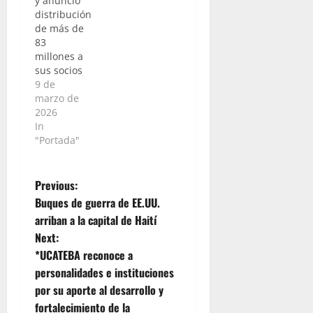
y anunció
distribución
de más de
83
millones a
sus socios
9 de
marzo de
2026
In
"Portada"
P
Previous:
Buques de guerra de EE.UU.
o
arriban a la capital de Haití
Next:
s
*UCATEBA reconoce a
t
personalidades e instituciones
por su aporte al desarrollo y
n
fortalecimiento de la