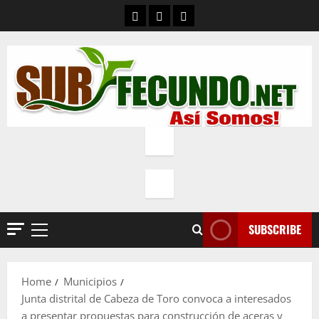
Skip
Contacto
Quienes Somos
Política de privacidad
to
content
SUBSCRIBE
Primary
Menu
Home
Municipios
Junta distrital de Cabeza de Toro convoca a interesados
a presentar propuestas para construcción de aceras y