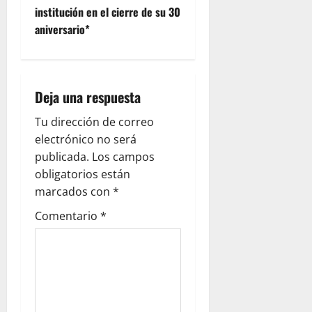
institución en el cierre de su 30
a
aniversario*
v
i
Deja una respuesta
g
Tu dirección de correo
a
electrónico no será
publicada.
Los campos
t
obligatorios están
i
marcados con
*
Comentario
*
o
n