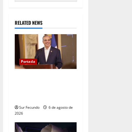
RELATED NEWS
Portada
Presidente Abinader asistirá
a la toma de posesión de
Abelardo de la Espriella en
Colombia
Sur Fecundo
6 de agosto de
2026