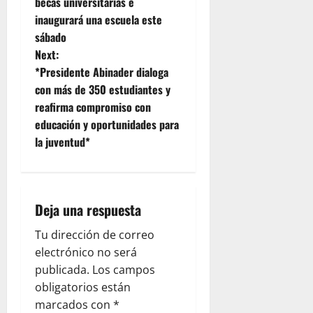
becas universitarias e
n
inaugurará una escuela este
sábado
a
Next:
v
*Presidente Abinader dialoga
con más de 350 estudiantes y
i
reafirma compromiso con
educación y oportunidades para
g
la juventud*
a
t
Deja una respuesta
i
Tu dirección de correo
o
electrónico no será
publicada.
Los campos
n
obligatorios están
marcados con
*