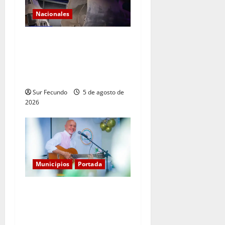
Nacionales
Explosión de camión
cisterna deja tres muertos
en la Circunvalación de
Haina
Sur Fecundo
5 de agosto de
2026
Municipios
Portada
Entre libros y canciones:
Enrique Feliz cautiva a
Tamayo con la presentación