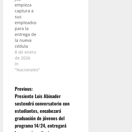
empieza
captura a
sus
empleados
para la
entrega de
la nueva
cédula
8 de enero
de 2026
In
"Nacionales"
P
Previous:
Presiente Luis Abinader
o
sostendrá conversatorio con
estudiantes, encabezará
s
graduación de jóvenes del
t
programa 14/24, entregará