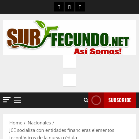
Skip
Contacto
Quienes Somos
Política de privacidad
to
content
SUBSCRIBE
Primary
Menu
Home
Nacionales
JCE socializa con entidades financieras elementos
tecnológicos de la nueva cédula