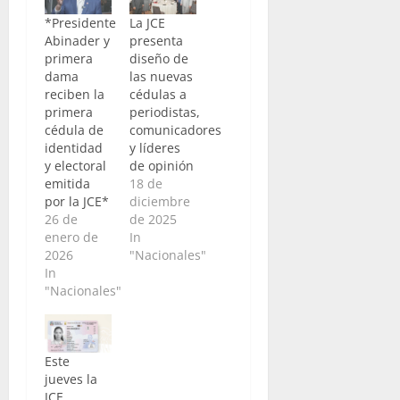
*Presidente
La JCE
Abinader y
presenta
primera
diseño de
dama
las nuevas
reciben la
cédulas a
primera
periodistas,
cédula de
comunicadores
identidad
y líderes
y electoral
de opinión
emitida
18 de
por la JCE*
diciembre
26 de
de 2025
enero de
In
2026
"Nacionales"
In
"Nacionales"
Este
jueves la
JCE