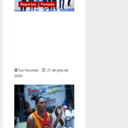
Deportes
Portada
Presidente Abinader
inaugura pabellones de
voleibol y taekwondo en
Centro Olímpico previo a
inicio de XXV Juegos
Centroamericanos y del
Caribe Santo Domingo 2026
Sur Fecundo
21 de julio de
2026