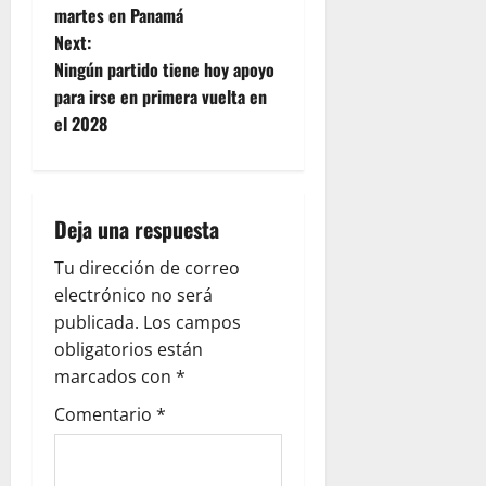
t
martes en Panamá
Next:
n
Ningún partido tiene hoy apoyo
para irse en primera vuelta en
a
el 2028
v
i
Deja una respuesta
g
Tu dirección de correo
a
electrónico no será
publicada.
Los campos
t
obligatorios están
i
marcados con
*
Comentario
*
o
n