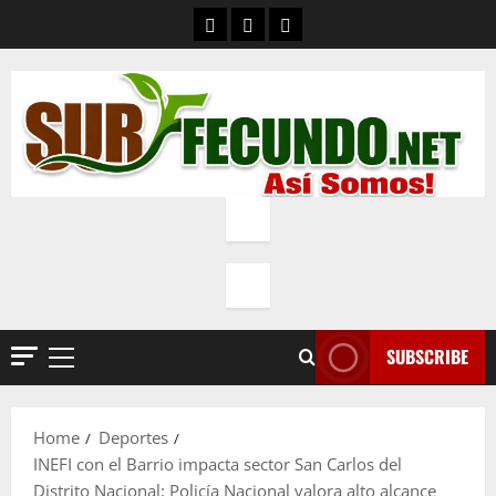
Skip
Contacto
Quienes Somos
Política de privacidad
to
content
SUBSCRIBE
Primary
Menu
Home
Deportes
INEFI con el Barrio impacta sector San Carlos del
Distrito Nacional; Policía Nacional valora alto alcance