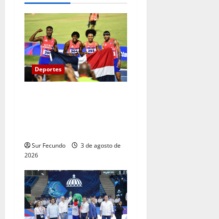
Deportes
Melenciano y Marileidy
empujan fuerte y dan a RD
oro y récord en relevo
mixto 4X400
Sur Fecundo
3 de agosto de
2026