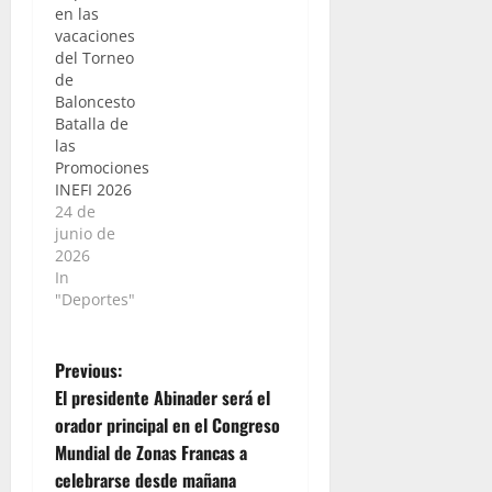
en las
vacaciones
del Torneo
de
Baloncesto
Batalla de
las
Promociones
INEFI 2026
24 de
junio de
2026
In
"Deportes"
P
Previous:
El presidente Abinader será el
o
orador principal en el Congreso
Mundial de Zonas Francas a
s
celebrarse desde mañana