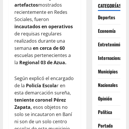
artefactos
mostrados
CATEGORÍAS
recientemente en Redes
Deportes
Sociales, fueron
incautados en operativos
Economía
de requisas regulares
realizados durante una
Entretenimiento
semana
en cerca de 60
escuelas pertenecientes a
Internacionales
la
Regional 03 de Azua.
Municipios
Según explicó el encargado
Nacionales
de la
Policía Escola
r en
esta demarcación sureña,
Opinión
teniente coronel Pérez
Zapata,
esos objetos no
Política
solo se incautaron en Baní
ni son de un solo centro
Portada
escolar de este municipio,