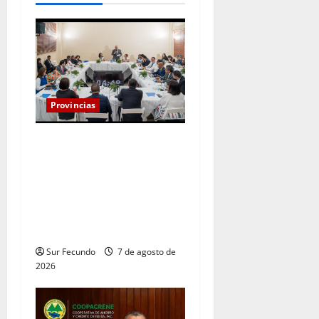
Provincias
Henry Molina constituye
Mesa de Gestión
Participativa y sostiene
encuentro con jueces y
servidores judiciales de
Barahona
Sur Fecundo
7 de agosto de
2026