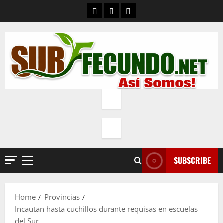
Skip
Contacto
Quienes Somos
Política de privacidad
to
content
SUBSCRIBE
Primary
Menu
Home
Provincias
Incautan hasta cuchillos durante requisas en escuelas
del Sur