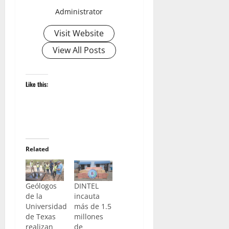
Administrator
Visit Website
View All Posts
Like this:
Related
Geólogos
DINTEL
de la
incauta
Universidad
más de 1.5
de Texas
millones
realizan
de