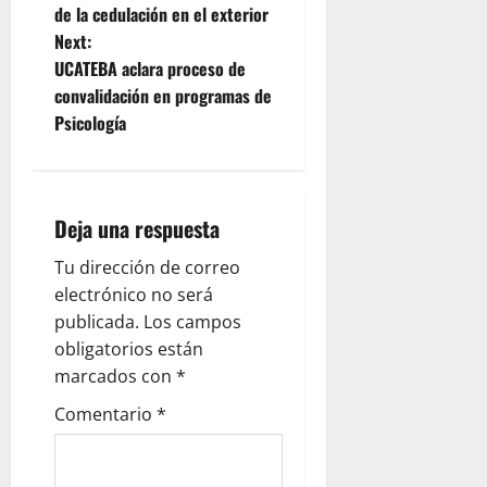
o
de la cedulación en el exterior
Next:
s
UCATEBA aclara proceso de
t
convalidación en programas de
Psicología
n
a
Deja una respuesta
v
Tu dirección de correo
i
electrónico no será
g
publicada.
Los campos
obligatorios están
a
marcados con
*
t
Comentario
*
i