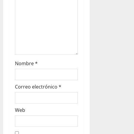
o
n
Nombre
*
Correo electrónico
*
Web