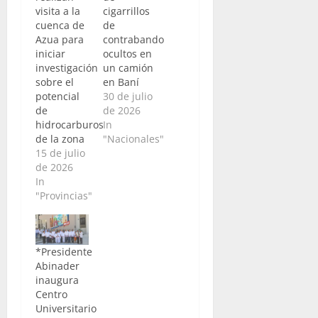
visita a la
cigarrillos
cuenca de
de
Azua para
contrabando
iniciar
ocultos en
investigación
un camión
sobre el
en Baní
potencial
30 de julio
de
de 2026
hidrocarburos
In
de la zona
"Nacionales"
15 de julio
de 2026
In
"Provincias"
*Presidente
Abinader
inaugura
Centro
Universitario