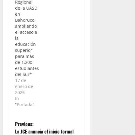
Regional
de la UASD
en
Bahoruco,
ampliando
el acceso a
la
educación
superior
para más
de 1,200
estudiantes
del Sur*
17 de
enero de
2026
In
"Portada"
P
Previous:
La JCE anuncia el inicio formal