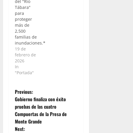
del "Río
Tábara"
para
proteger
más de
2,500
familias de
inundaciones.*
19 de
febrero de
2026
In
"Portada"
P
Previous:
Gobierno finaliza con éxito
o
pruebas de las cuatro
Compuertas de la Presa de
s
Monte Grande
t
Next: