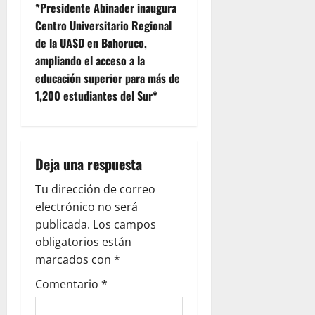
*Presidente Abinader inaugura
n
Centro Universitario Regional
de la UASD en Bahoruco,
a
ampliando el acceso a la
v
educación superior para más de
1,200 estudiantes del Sur*
i
g
Deja una respuesta
a
Tu dirección de correo
t
electrónico no será
i
publicada.
Los campos
obligatorios están
o
marcados con
*
n
Comentario
*