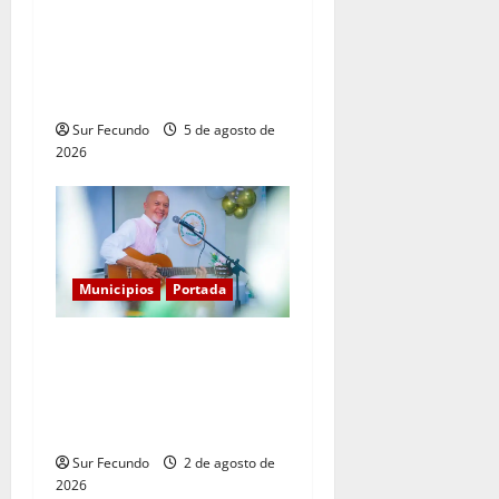
Explosión de camión
cisterna deja tres muertos
en la Circunvalación de
Haina
Sur Fecundo
5 de agosto de
2026
Municipios
Portada
Entre libros y canciones:
Enrique Feliz cautiva a
Tamayo con la presentación
de sus más recientes obras
Sur Fecundo
2 de agosto de
2026