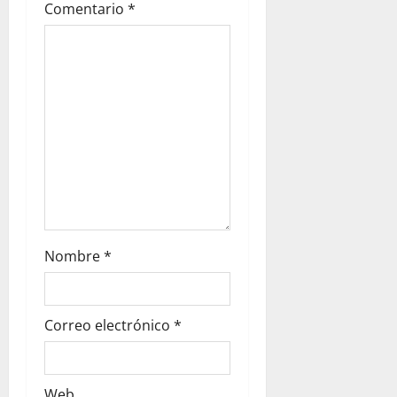
i
Comentario
*
o
n
Nombre
*
Correo electrónico
*
Web