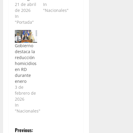
21 de abril
In
de 2026
"Nacionales"
In
"Portada"
Gobierno
destaca la
reducción
homicidios
en RD
durante
enero
3 de
febrero de
2026
In
"Nacionales"
P
Previous: