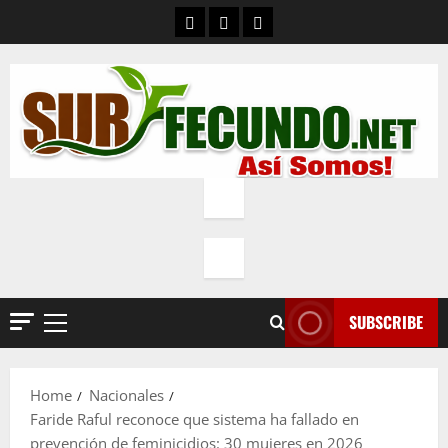
Skip
Contacto
Quienes Somos
Política de privacidad
to
content
SUBSCRIBE
Primary
Menu
Home
Nacionales
Faride Raful reconoce que sistema ha fallado en
prevención de feminicidios: 30 mujeres en 2026