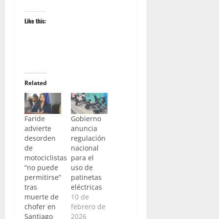
Like this:
Related
Faride
Gobierno
advierte
anuncia
desorden
regulación
de
nacional
motociclistas
para el
“no puede
uso de
permitirse”
patinetas
tras
eléctricas
muerte de
10 de
chofer en
febrero de
Santiago
2026