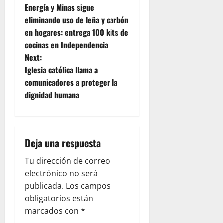
Energía y Minas sigue
o
eliminando uso de leña y carbón
en hogares: entrega 100 kits de
s
cocinas en Independencia
t
Next:
Iglesia católica llama a
n
comunicadores a proteger la
dignidad humana
a
v
i
Deja una respuesta
g
Tu dirección de correo
electrónico no será
a
publicada.
Los campos
obligatorios están
t
marcados con
*