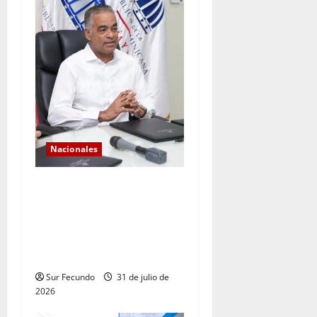
Nacionales
*Los históricos
consecutivos de demanda
validan la expansión del
sistema eléctrico
dominicano
Sur Fecundo
31 de julio de
2026