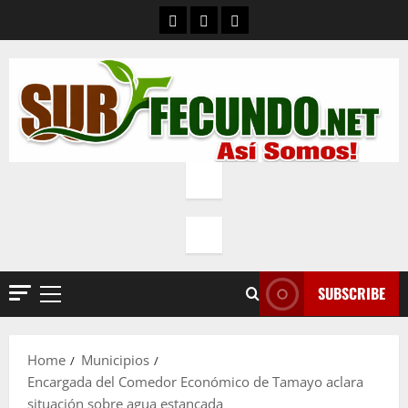
Skip
Contacto
Quienes Somos
Política de privacidad
to
content
SUBSCRIBE
Primary
Menu
Home
Municipios
Encargada del Comedor Económico de Tamayo aclara
situación sobre agua estancada