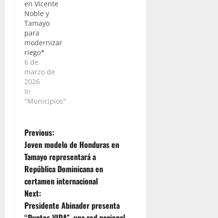
en Vicente
Noble y
Tamayo
para
modernizar
riego*
6 de
marzo de
2026
In
"Municipios"
P
Previous:
Joven modelo de Honduras en
o
Tamayo representará a
República Dominicana en
s
certamen internacional
t
Next:
Presidente Abinader presenta
n
“Puntos VIDA”, una red nacional