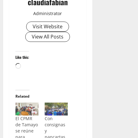
claudiafabian
Administrator
Visit Website
View All Posts
Like this:
Loading…
Related
El CPMR
Con
de Tamayo
consignas
se reúne
y
para
pancartas,