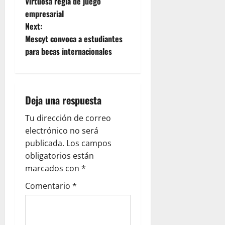
Virtuosa regla de juego
del…
o
empresarial
Next:
s
Mescyt convoca a estudiantes
t
para becas internacionales
n
a
Deja una respuesta
v
Tu dirección de correo
electrónico no será
i
publicada.
Los campos
g
obligatorios están
marcados con
*
a
Comentario
*
t
i