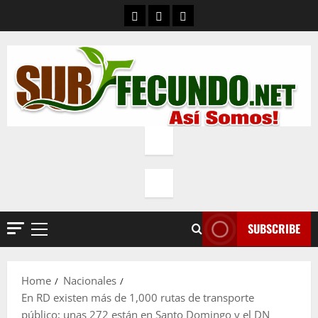
Skip
Contacto
Quienes Somos
Política de privacidad
to
content
SUBSCRIBE
Primary
Menu
Home
Nacionales
En RD existen más de 1,000 rutas de transporte
público; unas 272 están en Santo Domingo y el DN