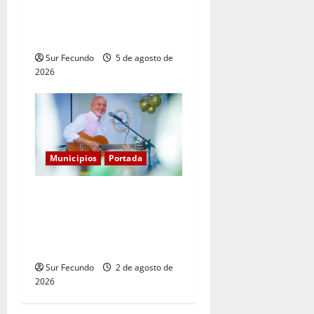
cisterna deja tres muertos
en la Circunvalación de
Haina
Sur Fecundo
5 de agosto de
2026
Municipios
Portada
Entre libros y canciones:
Enrique Feliz cautiva a
Tamayo con la presentación
de sus más recientes obras
Sur Fecundo
2 de agosto de
2026