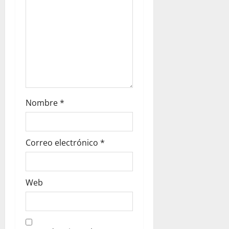
o
n
Nombre
*
Correo electrónico
*
Web