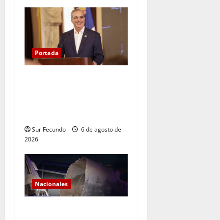
Portada
Presidente Abinader asistirá
a la toma de posesión de
Abelardo de la Espriella en
Colombia
Sur Fecundo
6 de agosto de
2026
Nacionales
Explosión de camión