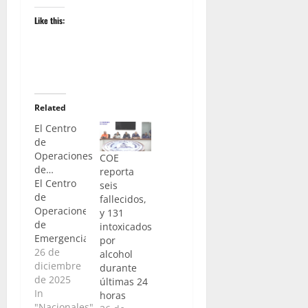
Like this:
Related
El Centro
de
Operaciones
COE
de…
reporta
El Centro
seis
de
fallecidos,
Operaciones
y 131
de
intoxicados
Emergencias
por
(COE),
26 de
alcohol
informó
diciembre
durante
que desde
de 2025
últimas 24
las 6:00 de
In
horas
la mañana
"Nacionales"