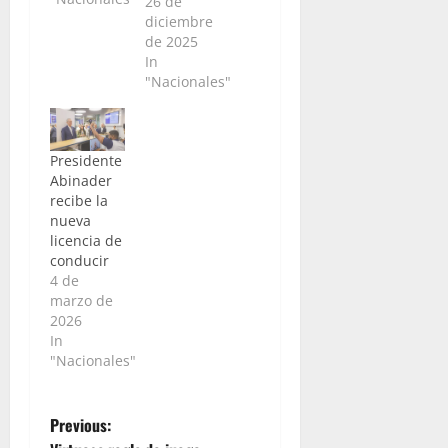
26 de
del 24 de
diciembre
diciembre
de 2025
hasta las
In
6:00 de la
"Nacionales"
mañana
de este
jueves 25
se han
Presidente
registrado
Abinader
63
recibe la
accidentes
nueva
de tránsito
licencia de
que
conducir
dejaron un
4 de
saldo de
marzo de
seis
2026
personas
In
fallecidas.
"Nacionales"
José Luis
Germán
Mejía,
P
Previous:
subdirector