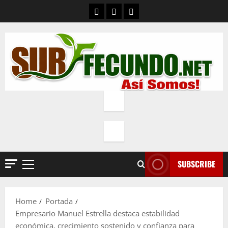
Skip
Contacto
Quienes Somos
Política de privacidad
to
content
SUBSCRIBE
Primary
Menu
Home
Portada
Empresario Manuel Estrella destaca estabilidad
económica, crecimiento sostenido y confianza para