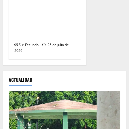
Juegos Centroamericanos y
del Caribe Santo Domingo
2026, en una impresionante
ceremonia inaugural con
despliegue de luces y uso de
tecnología
Sur Fecundo
25 de julio de
2026
ACTUALIDAD