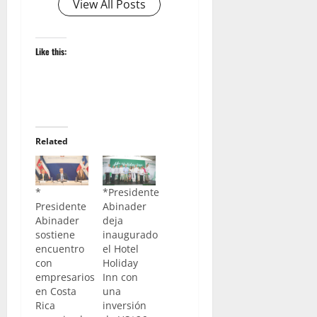
View All Posts
Like this:
Related
*
*Presidente
Presidente
Abinader
Abinader
deja
sostiene
inaugurado
encuentro
el Hotel
con
Holiday
empresarios
Inn con
en Costa
una
Rica
inversión