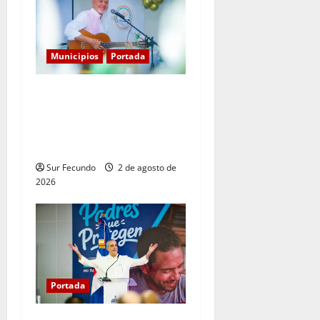
Municipios
Portada
Entre libros y canciones:
Enrique Feliz cautiva a
Tamayo con la presentación
de sus más recientes obras
Sur Fecundo
2 de agosto de
2026
Portada