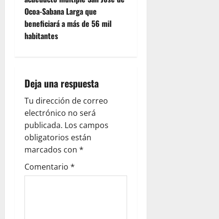
i
Ocoa-Sabana Larga que
beneficiará a más de 56 mil
g
habitantes
a
t
Deja una respuesta
i
Tu dirección de correo
o
electrónico no será
publicada.
Los campos
n
obligatorios están
marcados con
*
Comentario
*