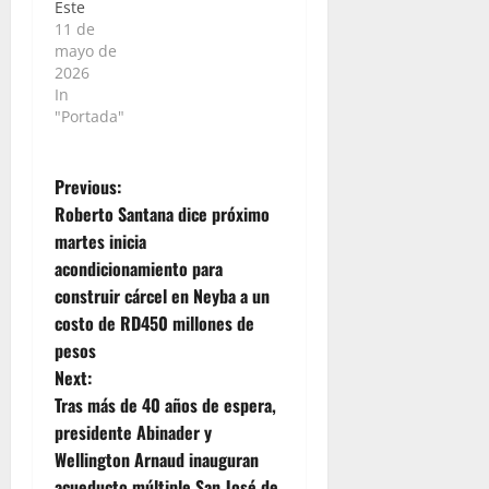
Este
11 de
mayo de
2026
In
"Portada"
P
Previous:
Roberto Santana dice próximo
o
martes inicia
acondicionamiento para
s
construir cárcel en Neyba a un
t
costo de RD450 millones de
pesos
n
Next:
Tras más de 40 años de espera,
a
presidente Abinader y
v
Wellington Arnaud inauguran
acueducto múltiple San José de