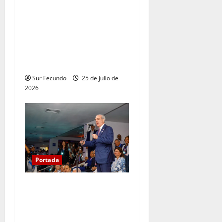
Presidente Abinader llama a
los padres dominicanos a
cuidar y proteger siempre a
sus familias y reconoce su
entrega al bienestar de sus
hijos
Sur Fecundo
25 de julio de
2026
Portada
Presidente Abinader, junto a
la vicepresidenta y primera
dama, dejó abiertos los XXV