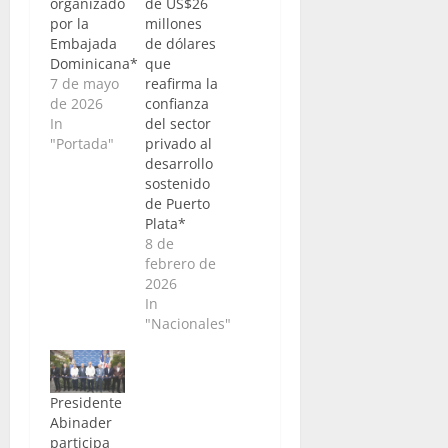
organizado
de US$26
por la
millones
Embajada
de dólares
Dominicana*
que
7 de mayo
reafirma la
de 2026
confianza
In
del sector
"Portada"
privado al
desarrollo
sostenido
de Puerto
Plata*
8 de
febrero de
2026
In
"Nacionales"
Presidente
Abinader
participa