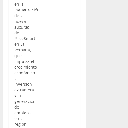
en la
inauguración
de la
nueva
sucursal
de
PriceSmart
en La
Romana,
que
impulsa el
crecimiento
económico,
la
inversión
extranjera
y la
generación
de
empleos
en la
región