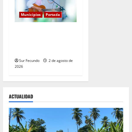
Municipios
Portada
Entre libros y canciones:
Enrique Feliz cautiva a
Tamayo con la presentación
de sus más recientes obras
Sur Fecundo
2 de agosto de
2026
ACTUALIDAD