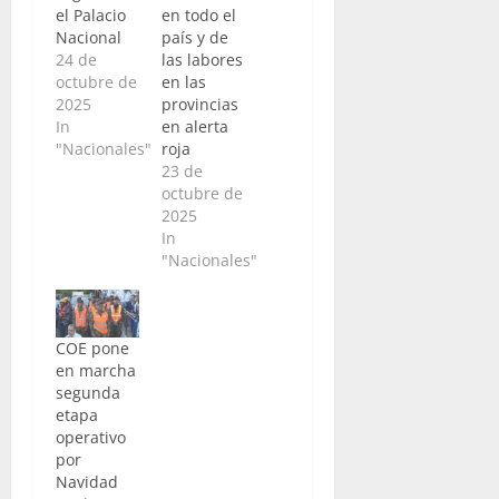
el Palacio
en todo el
Nacional
país y de
24 de
las labores
octubre de
en las
2025
provincias
In
en alerta
"Nacionales"
roja
23 de
octubre de
2025
In
"Nacionales"
COE pone
en marcha
segunda
etapa
operativo
por
Navidad