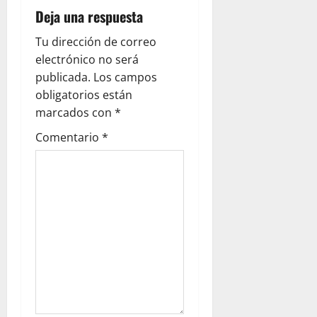
i
Deja una respuesta
g
Tu dirección de correo
a
electrónico no será
publicada.
Los campos
t
obligatorios están
i
marcados con
*
Comentario
*
o
n