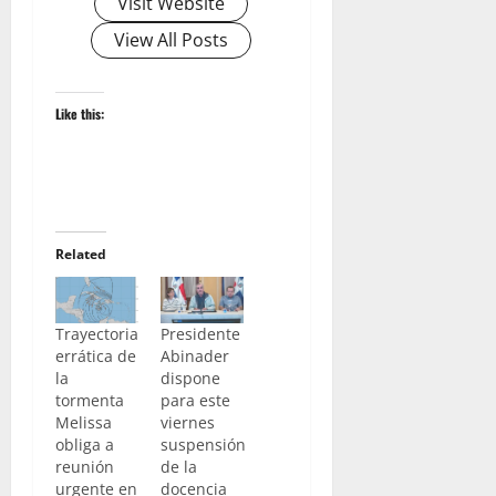
Visit Website
View All Posts
Like this:
Related
Trayectoria
Presidente
errática de
Abinader
la
dispone
tormenta
para este
Melissa
viernes
obliga a
suspensión
reunión
de la
urgente en
docencia