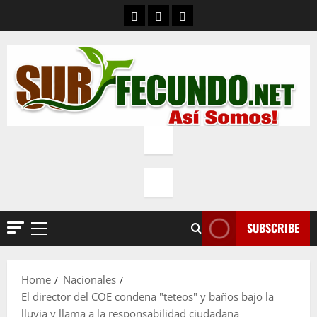
Skip
Contacto
Quienes Somos
Política de privacidad
to
content
SUBSCRIBE
Primary
Menu
Home
Nacionales
El director del COE condena "teteos" y baños bajo la
lluvia y llama a la responsabilidad ciudadana