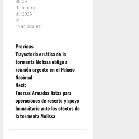
30 de
diciembre
de 2025
In
"Nacionales"
P
Previous:
Trayectoria errática de la
o
tormenta Melissa obliga a
reunión urgente en el Palacio
s
Nacional
t
Next:
Fuerzas Armadas listas para
n
operaciones de rescate y apoyo
humanitario ante los efectos de
a
la tormenta Melissa
v