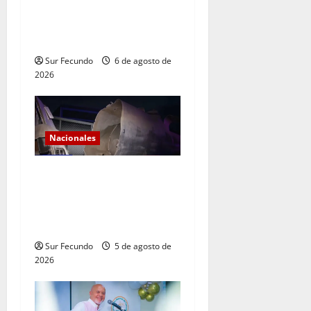
a la toma de posesión de
Abelardo de la Espriella en
Colombia
Sur Fecundo
6 de agosto de
2026
Nacionales
Explosión de camión
cisterna deja tres muertos
en la Circunvalación de
Haina
Sur Fecundo
5 de agosto de
2026