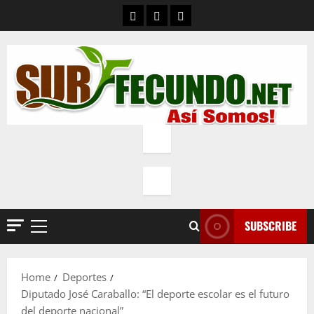
Skip
Contacto
Quienes Somos
Política de privacidad
to
content
SUBSCRIBE
Primary
Menu
Home
Deportes
Diputado José Caraballo: “El deporte escolar es el futuro
del deporte nacional”