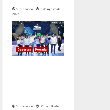
mixto 4X400
Sur Fecundo
3 de agosto de
2026
Deportes
Portada
Presidente Abinader
inaugura pabellones de
voleibol y taekwondo en
Centro Olímpico previo a
inicio de XXV Juegos
Centroamericanos y del
Caribe Santo Domingo 2026
Sur Fecundo
21 de julio de