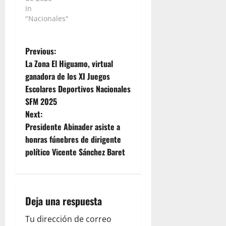
In
"Nacionales"
P
Previous:
La Zona El Higuamo, virtual
o
ganadora de los XI Juegos
Escolares Deportivos Nacionales
s
SFM 2025
t
Next:
Presidente Abinader asiste a
n
honras fúnebres de dirigente
político Vicente Sánchez Baret
a
v
i
Deja una respuesta
g
Tu dirección de correo