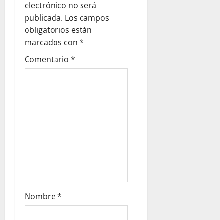
electrónico no será
a
publicada.
Los campos
obligatorios están
t
marcados con
*
i
Comentario
*
o
n
Nombre
*