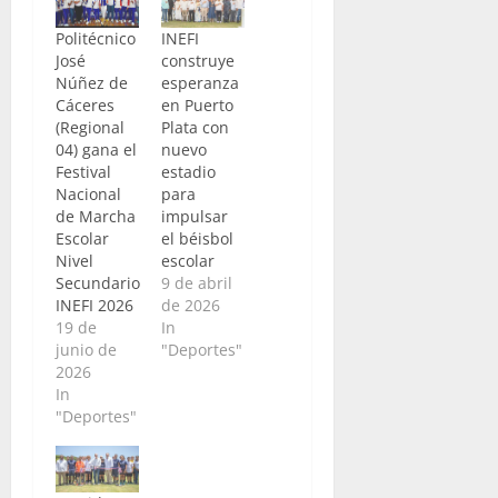
Politécnico
INEFI
José
construye
Núñez de
esperanza
Cáceres
en Puerto
(Regional
Plata con
04) gana el
nuevo
Festival
estadio
Nacional
para
de Marcha
impulsar
Escolar
el béisbol
Nivel
escolar
Secundario
9 de abril
INEFI 2026
de 2026
19 de
In
junio de
"Deportes"
2026
In
"Deportes"