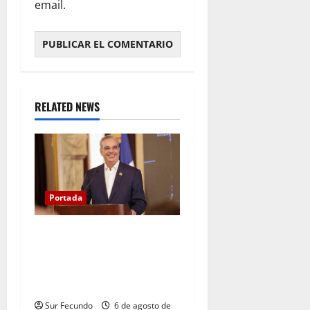
email.
RELATED NEWS
Portada
Presidente Abinader asistirá
a la toma de posesión de
Abelardo de la Espriella en
Colombia
Sur Fecundo
6 de agosto de