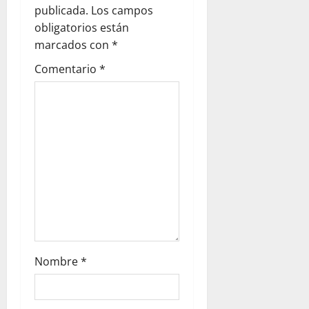
g
publicada.
Los campos
a
obligatorios están
marcados con
*
t
Comentario
*
i
o
n
Nombre
*