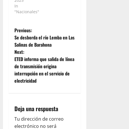
2025
In
"Nacionales"
P
Previous:
Se desborda el río Lemba en Las
o
Salinas de Barahona
Next:
s
ETED informa que salida de línea
t
de transmisión origina
interrupción en el servicio de
n
electricidad
a
v
Deja una respuesta
i
Tu dirección de correo
electrónico no será