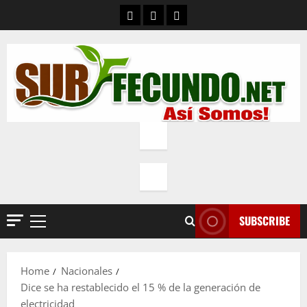
Skip
Contacto
Quienes Somos
Política de privacidad
to
content
SUBSCRIBE
Primary
Menu
Home
Nacionales
Dice se ha restablecido el 15 % de la generación de
electricidad