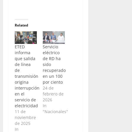
Related
ETED
Servicio
informa
eléctrico
que salida
de RD ha
de línea
sido
de
recuperado
transmisión
en un 100
origina
por ciento
interrupción
24 de
en el
febrero de
servicio de
2026
electricidad
In
11 de
"Nacionales"
noviembre
de 2025
In