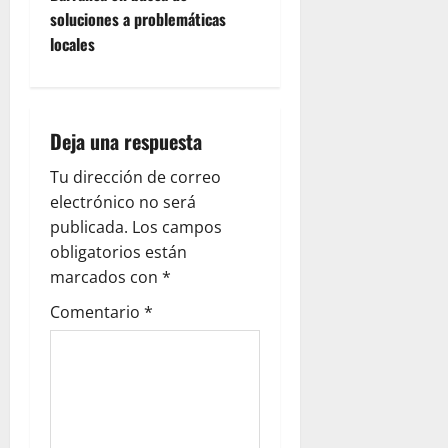
soluciones a problemáticas
a
locales
v
i
Deja una respuesta
g
Tu dirección de correo
a
electrónico no será
publicada.
Los campos
t
obligatorios están
i
marcados con
*
Comentario
*
o
n