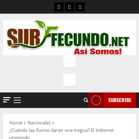
Skip
Contacto
Quienes Somos
Política de privacidad
to
content
SUBSCRIBE
Primary
Menu
Home
Nacionales
¿Cuándo las lluvias darán una tregua? El Indomet
responde