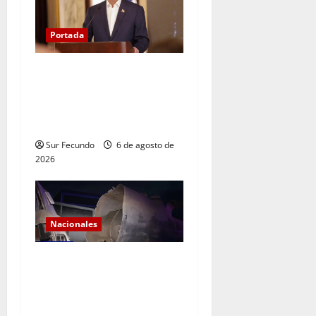
Portada
Presidente Abinader asistirá
a la toma de posesión de
Abelardo de la Espriella en
Colombia
Sur Fecundo
6 de agosto de
2026
Nacionales
Explosión de camión
cisterna deja tres muertos
en la Circunvalación de
Haina