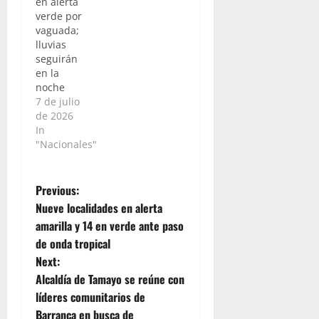
en alerta
verde por
vaguada;
lluvias
seguirán
en la
noche
7 de julio
de 2026
In
"Nacionales"
P
Previous:
Nueve localidades en alerta
o
amarilla y 14 en verde ante paso
de onda tropical
s
Next:
t
Alcaldía de Tamayo se reúne con
líderes comunitarios de
n
Barranca en busca de