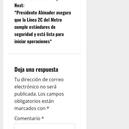
n
Next:
*Presidente Abinader asegura
a
que la Línea 2C del Metro
v
cumple estándares de
seguridad y está lista para
i
iniciar operaciones*
g
a
Deja una respuesta
t
Tu dirección de correo
i
electrónico no será
publicada.
Los campos
o
obligatorios están
marcados con
*
n
Comentario
*