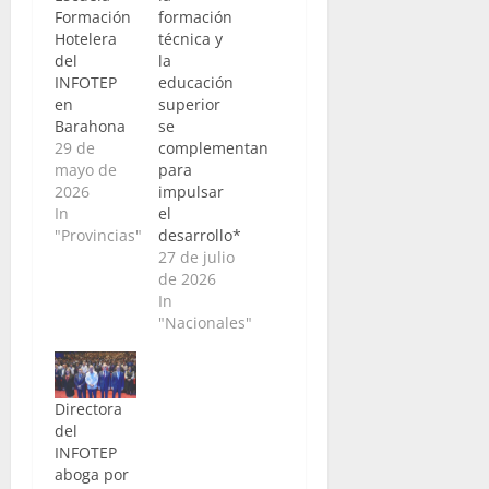
Formación
formación
Hotelera
técnica y
del
la
INFOTEP
educación
en
superior
Barahona
se
29 de
complementan
mayo de
para
2026
impulsar
In
el
"Provincias"
desarrollo*
27 de julio
de 2026
In
"Nacionales"
Directora
del
INFOTEP
aboga por