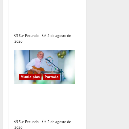
Explosión de camión
cisterna deja tres muertos
en la Circunvalación de
Haina
Sur Fecundo
5 de agosto de
2026
Municipios
Portada
Entre libros y canciones:
Enrique Feliz cautiva a
Tamayo con la presentación
de sus más recientes obras
Sur Fecundo
2 de agosto de
2026