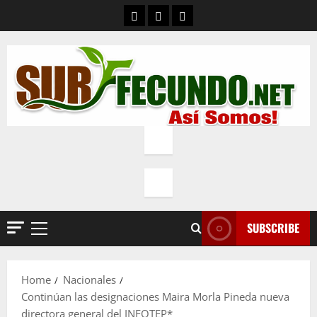
Skip
Contacto
Quienes Somos
Política de privacidad
to
content
SUBSCRIBE
Primary
Menu
Home
Nacionales
Continúan las designaciones Maira Morla Pineda nueva
directora general del INFOTEP*