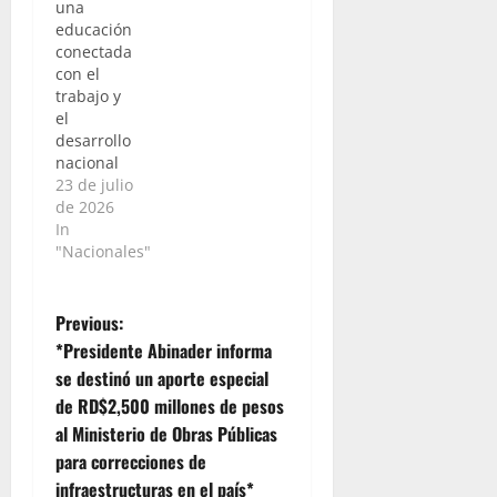
una
educación
conectada
con el
trabajo y
el
desarrollo
nacional
23 de julio
de 2026
In
"Nacionales"
P
Previous:
*Presidente Abinader informa
o
se destinó un aporte especial
de RD$2,500 millones de pesos
s
al Ministerio de Obras Públicas
t
para correcciones de
infraestructuras en el país*