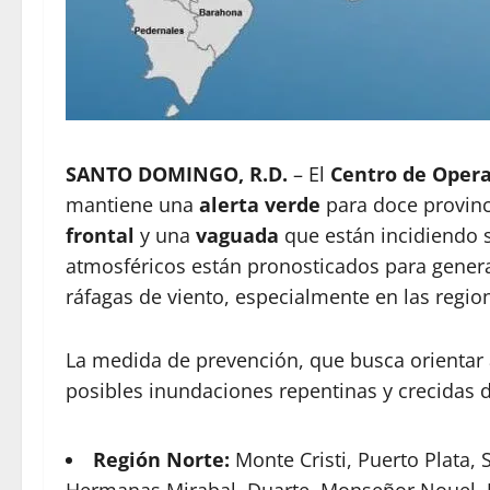
SANTO DOMINGO, R.D.
– El
Centro de Opera
mantiene una
alerta verde
para doce provinci
frontal
y una
vaguada
que están incidiendo 
atmosféricos están pronosticados para gener
ráfagas de viento, especialmente en las region
La medida de prevención, que busca orientar 
posibles inundaciones repentinas y crecidas de
Región Norte:
Monte Cristi, Puerto Plata, S
Hermanas Mirabal, Duarte, Monseñor Nouel, J