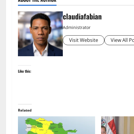
claudiafabian
Administrator
Visit Website
View All P
Like this:
Related