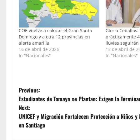
COE vuelve a colocar el Gran Santo
Gloria Ceballos
Domingo y a otra 12 provincias en
prácticamente 45
alerta amarilla
lluvias seguirá
16 de abril de 2026
13 de abril de 2
In "Nacionales"
In "Nacionales"
P
Previous:
Estudiantes de Tamayo se Plantan: Exigen la Termin
o
Next:
s
UNICEF y Migración Fortalecen Protección a Niños y
en Santiago
t