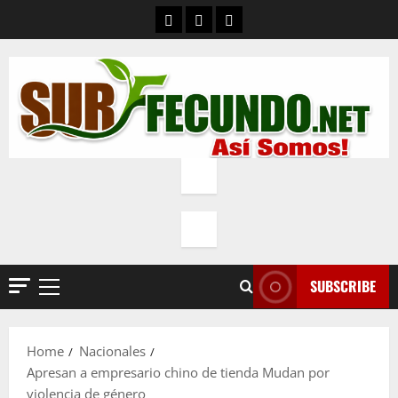
Skip
Contacto
Quienes Somos
Política de privacidad
to
content
SUBSCRIBE
Primary
Menu
Home
Nacionales
Apresan a empresario chino de tienda Mudan por
violencia de género