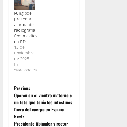
Funglode
presenta
alarmante
radiografía
feminicidios
en RD
13 de
noviembre
de 2025
In
"Nacionales"
P
Previous:
Operan en el vientre materno a
o
un feto que tenía los intestinos
fuera del cuerpo en España
s
Next:
t
Presidente Abinader y rector