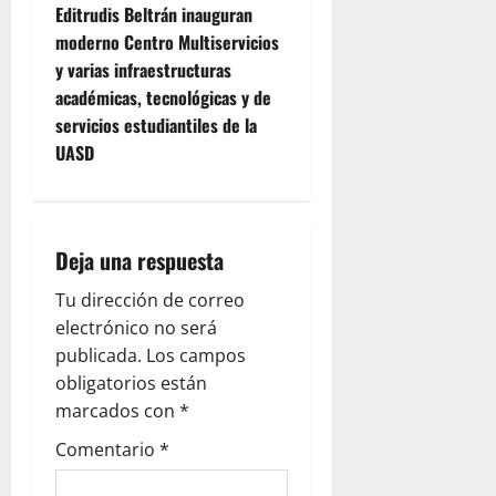
Editrudis Beltrán inauguran
n
moderno Centro Multiservicios
y varias infraestructuras
a
académicas, tecnológicas y de
v
servicios estudiantiles de la
UASD
i
g
Deja una respuesta
a
Tu dirección de correo
t
electrónico no será
i
publicada.
Los campos
obligatorios están
o
marcados con
*
n
Comentario
*