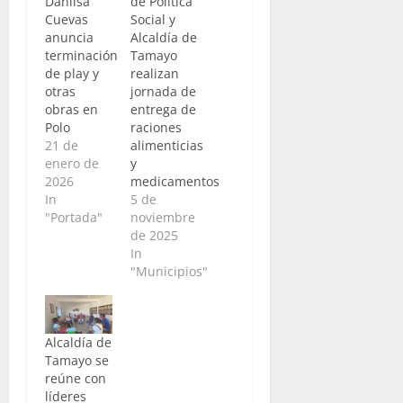
Danilsa
de Política
Cuevas
Social y
anuncia
Alcaldía de
terminación
Tamayo
de play y
realizan
otras
jornada de
obras en
entrega de
Polo
raciones
21 de
alimenticias
enero de
y
2026
medicamentos
In
5 de
"Portada"
noviembre
de 2025
In
"Municipios"
Alcaldía de
Tamayo se
reúne con
líderes