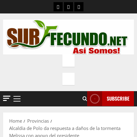
Skip
Contacto
Quienes Somos
Política de privacidad
to
content
SUBSCRIBE
Primary
Menu
Home
Provincias
Alcaldía de Polo da respuesta a daños de la tormenta
Melissa con apoyo del presidente