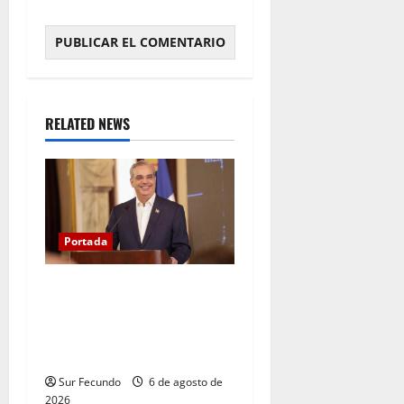
RELATED NEWS
Portada
Presidente Abinader asistirá
a la toma de posesión de
Abelardo de la Espriella en
Colombia
Sur Fecundo
6 de agosto de
2026