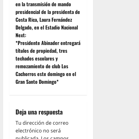
o
en la transmisión de mando
presidencial de la presidenta de
s
Costa Rica, Laura Fernández
t
Delgado, en el Estadio Nacional
Next:
n
*Presidente Abinader entregará
títulos de propiedad, tres
a
techados escolares y
v
remozamiento de club Los
Cachorros este domingo en el
i
Gran Santo Domingo*
g
a
Deja una respuesta
t
Tu dirección de correo
i
electrónico no será
publicada.
Los campos