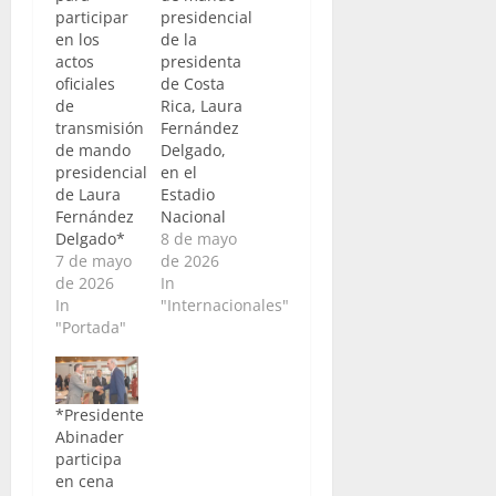
participar
presidencial
en los
de la
actos
presidenta
oficiales
de Costa
de
Rica, Laura
transmisión
Fernández
de mando
Delgado,
presidencial
en el
de Laura
Estadio
Fernández
Nacional
Delgado*
8 de mayo
7 de mayo
de 2026
de 2026
In
In
"Internacionales"
"Portada"
*Presidente
Abinader
participa
en cena