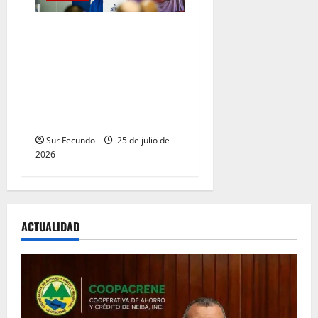
Presidente Abinader llama a
los padres dominicanos a
cuidar y proteger siempre a
sus familias y reconoce su
entrega al bienestar de sus
hijos
Sur Fecundo
25 de julio de
2026
ACTUALIDAD