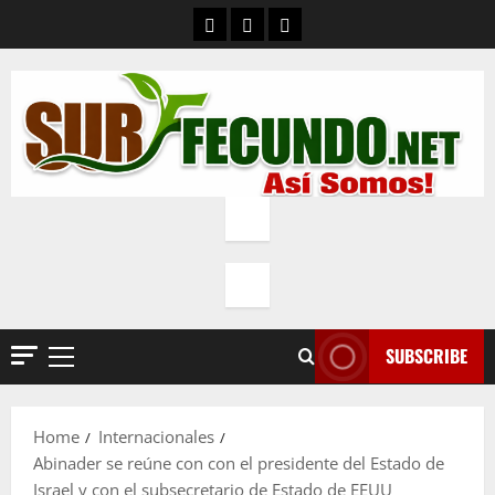
Skip
Contacto
Quienes Somos
Política de privacidad
to
content
SUBSCRIBE
Primary
Menu
Home
Internacionales
Abinader se reúne con con el presidente del Estado de
Israel y con el subsecretario de Estado de EEUU